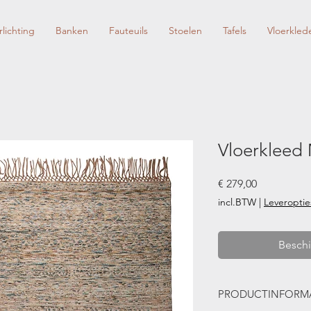
rlichting
Banken
Fauteuils
Stoelen
Tafels
Vloerkled
Vloerkleed
Prijs
€ 279,00
incl.BTW
|
Leveroptie
Beschi
PRODUCTINFORMA