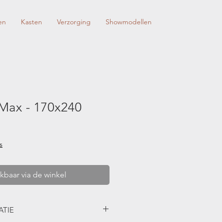
en
Kasten
Verzorging
Showmodellen
 Max - 170x240
s
kbaar via de winkel
TIE