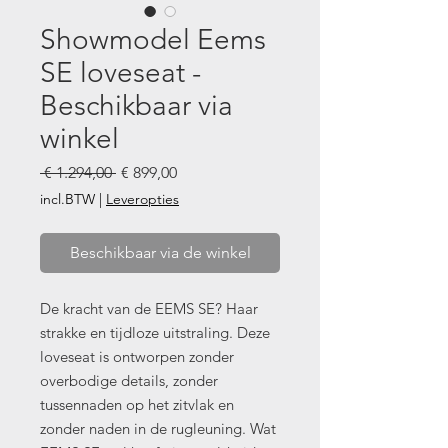
Showmodel Eems
SE loveseat -
Beschikbaar via
winkel
Normale
Verkoopprijs
 € 1.294,00 
€ 899,00
prijs
incl.BTW
|
Leveropties
Beschikbaar via de winkel
De kracht van de EEMS SE? Haar
strakke en tijdloze uitstraling. Deze
loveseat is ontworpen zonder
overbodige details, zonder
tussennaden op het zitvlak en
zonder naden in de rugleuning. Wat