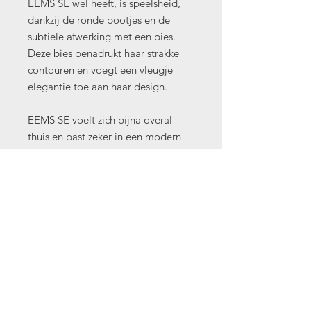
EEMS SE wel heeft, is speelsheid,
dankzij de ronde pootjes en de
subtiele afwerking met een bies.
Deze bies benadrukt haar strakke
contouren en voegt een vleugje
elegantie toe aan haar design.
EEMS SE voelt zich bijna overal
thuis en past zeker in een modern
interieur. Haar veelzijdige ontwerp
maakt haar geschikt voor diverse
woonstijlen.
Bovendien is de EEMS SE gemaakt
en ontworpen in Nederland, wat
staat voor vakmanschap en oog
voor detail. Met de EEMS SE haal je
niet alleen een tijdloze en stijlvolle
bank in huis, maar ook een stukje