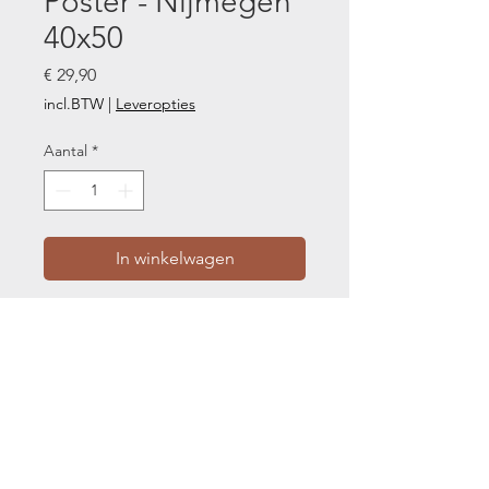
Poster - Nijmegen
40x50
Prijs
€ 29,90
incl.BTW
|
Leveropties
Aantal
*
In winkelwagen
Een unieke poster van Nijmegen
aan de muur? Nijmegen is een van
onze favoriete posters van
Nijmegen en een must-have voor
jouw interieur.