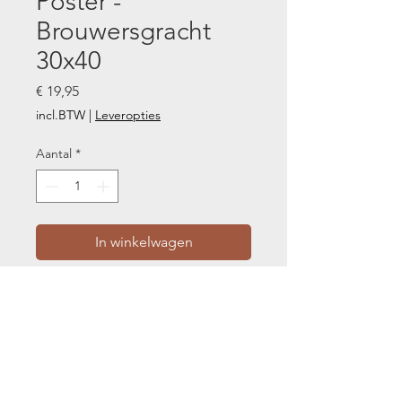
Poster -
Brouwersgracht
30x40
Prijs
€ 19,95
incl.BTW
|
Leveropties
Aantal
*
In winkelwagen
Een unieke poster van Amsterdam -
Brouwersgracht aan de muur?
Brouwersgracht is een van onze
favoriete posters van Amsterdam en
een must-have voor jouw interieur.