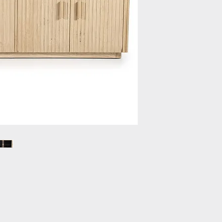
- Afmetingen: 175x4
- Materiaalsoort: Eik
- Onderhoud: Schoo
doek
- Gewicht: 70 kg