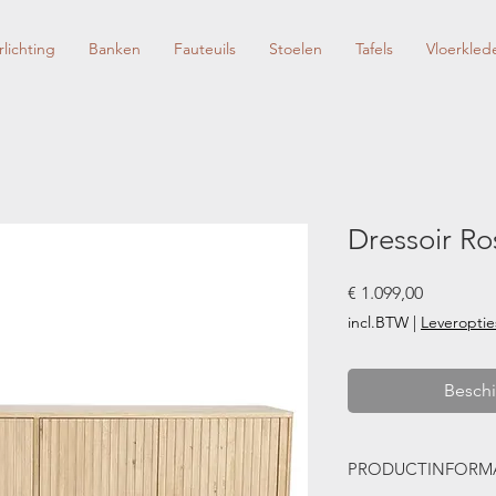
rlichting
Banken
Fauteuils
Stoelen
Tafels
Vloerkled
Dressoir Ro
Prijs
€ 1.099,00
incl.BTW
|
Leveroptie
Beschi
PRODUCTINFORMA