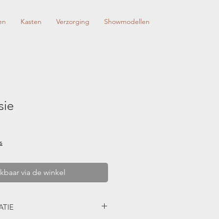
en
Kasten
Verzorging
Showmodellen
sie
s
kbaar via de winkel
TIE